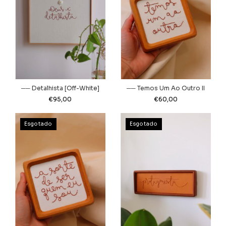
── Detalhista [Off-White]
── Temos Um Ao Outro II
€95,00
€60,00
Esgotado
Esgotado