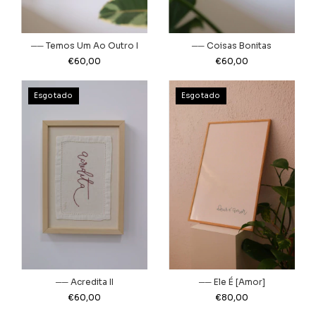
── Coisas Bonitas
── Temos Um Ao Outro I
€60,00
€60,00
Esgotado
Esgotado
── Acredita II
── Ele É [Amor]
€60,00
€80,00