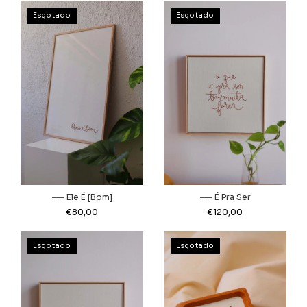
Esgotado
Esgotado
── Ele É [Bom]
── É Pra Ser
€80,00
€120,00
Esgotado
Esgotado