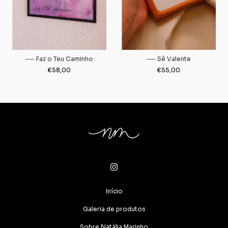
── Faz o Teu Caminho
── Sê Valente
€58,00
€55,00
Início
Galeria de produtos
Sobre Natália Marinho