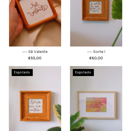
── Sê Valente
── Sorte I
€55,00
€60,00
Esgotado
Esgotado