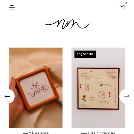
0
Esgotado
── Sê Valente
── Três Corações